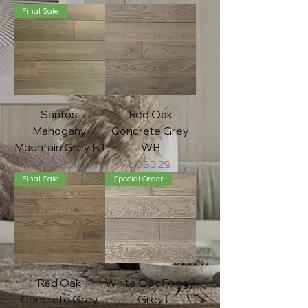
Final Sale
Santos
Red Oak
Mahogany
Concrete Grey
Mountain Grey FJ
WB
價格
價格
US$2.39
US$3.29
Final Sale
Special Order
Red Oak
White Oak Foggy
Concrete Grey
Grey