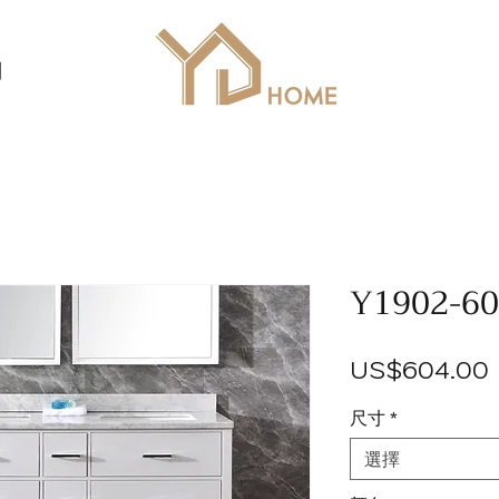
列
Y1902-6
US$604.00
尺寸
*
選擇