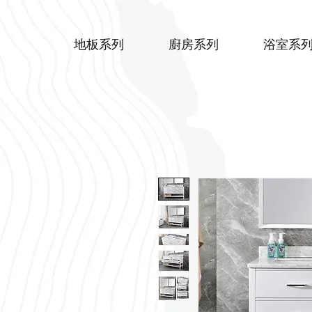
地板系列
廚房系列
浴室系