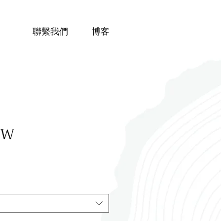
聯繫我們
博客
0W
價
格