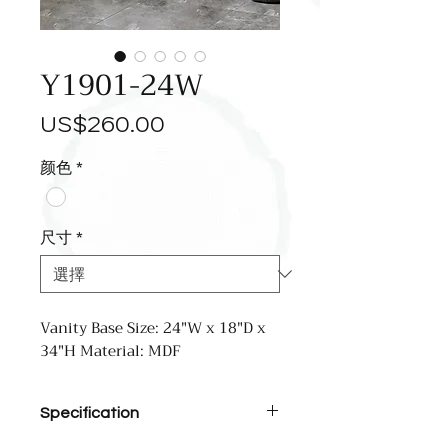
Y1901-24W
價
US$260.00
格
颜色
*
尺寸
*
Vanity Base Size: 24"W x 18"D x
34"H Material: MDF
Specification