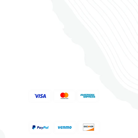
TecWood Select
Wood & Laminate
Lenox Tan
關注我們
Naturals
Medium/High
Medium/High
​支持付款方式
Eased/Eased
Matte
White Oak
N/A