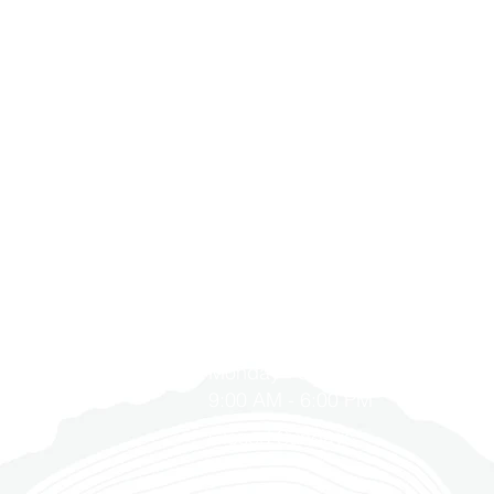
Product Line
Product Type
Color Name
們
聯繫我們
Product Details
1900 Washington Ave, Unit E,
紹
Philadelphia, PA 19146
Color Group
現
Shade
拍
215-545-5249
Variation
們
Edge Treatment
合作
Monday - Saturday
聘
Gloss
9:00 AM - 6:00 PM
Species
Closed Sundays
Texture