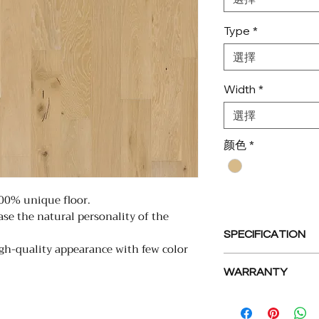
Type
*
選擇
Width
*
選擇
颜色
*
100% unique floor.
se the natural personality of the
SPECIFICATION
gh-quality appearance with few color
Collection
WARRANTY
Lifetime Wear War
Name
30-Minute Wet Res