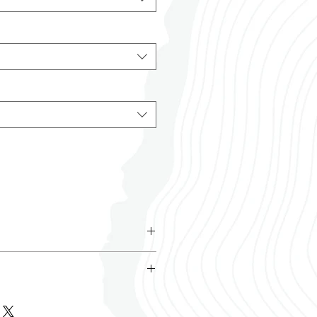
ranty
Camden Isle
istant Warranty