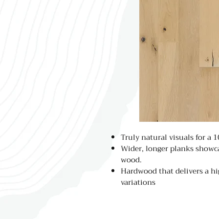
Truly natural visuals for a 
Wider, longer planks showca
wood.
Hardwood that delivers a hi
variations